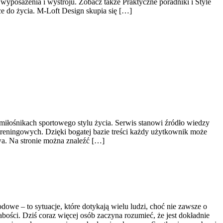
wyposażenia i wystroju. Zobacz także Praktyczne poradniki i Style
ce do życia. M-Loft Design skupia się […]
 miłośnikach sportowego stylu życia. Serwis stanowi źródło wiedzy
reningowych. Dzięki bogatej bazie treści każdy użytkownik może
a. Na stronie można znaleźć […]
owe – to sytuacje, które dotykają wielu ludzi, choć nie zawsze o
abości. Dziś coraz więcej osób zaczyna rozumieć, że jest dokładnie