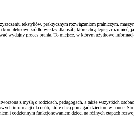
 czyszczeniu tekstyliów, praktycznym rozwiązaniom pralniczym, masz
ompleksowe źródło wiedzy dla osób, które chcą lepiej zrozumieć, jak d
ować wydajny proces prania. To miejsce, w którym użytkowe informacje 
 stworzona z myślą o rodzicach, pedagogach, a także wszystkich osobac
owych informacji dla osób, które chcą pomagać dzieciom w nauce. Str
niem i codziennym funkcjonowaniem dzieci na różnych etapach rozwo