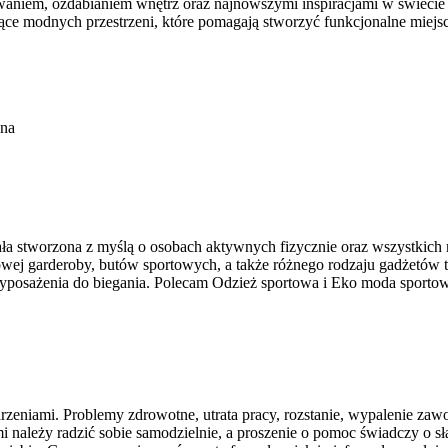
owaniem, ozdabianiem wnętrz oraz najnowszymi inspiracjami w świecie 
zące modnych przestrzeni, które pomagają stworzyć funkcjonalne miejs
ona
tała stworzona z myślą o osobach aktywnych fizycznie oraz wszystkich
wej garderoby, butów sportowych, a także różnego rodzaju gadżetów t
posażenia do biegania. Polecam Odzież sportowa i Eko moda sportow
zeniami. Problemy zdrowotne, utrata pracy, rozstanie, wypalenie zawod
i należy radzić sobie samodzielnie, a proszenie o pomoc świadczy o sł