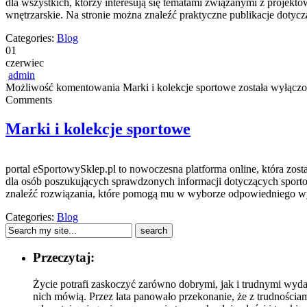
dla wszystkich, którzy interesują się tematami związanymi z projekt
wnętrzarskie. Na stronie można znaleźć praktyczne publikacje dotyc
Categories:
Blog
01
czerwiec
admin
Możliwość komentowania
Marki i kolekcje sportowe
została wyłącz
Comments
Marki i kolekcje sportowe
portal eSportowySklep.pl to nowoczesna platforma online, która zos
dla osób poszukujących sprawdzonych informacji dotyczących sporto
znaleźć rozwiązania, które pomogą mu w wyborze odpowiedniego wy
Categories:
Blog
Przeczytaj:
Życie potrafi zaskoczyć zarówno dobrymi, jak i trudnymi wydar
nich mówią. Przez lata panowało przekonanie, że z trudnościam