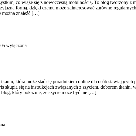
stkim, co wiąże się z nowoczesną mobilnością. To blog tworzony z myśl
 przyjazną formą, dzięki czemu może zainteresować zarówno regularnyc
ie można znaleźć […]
ała wyłączona
 tkanin, która może stać się poradnikiem online dla osób stawiających 
s skupia się na instrukcjach związanych z szyciem, doborem tkanin,
blog, który pokazuje, że szycie może być nie […]
ona