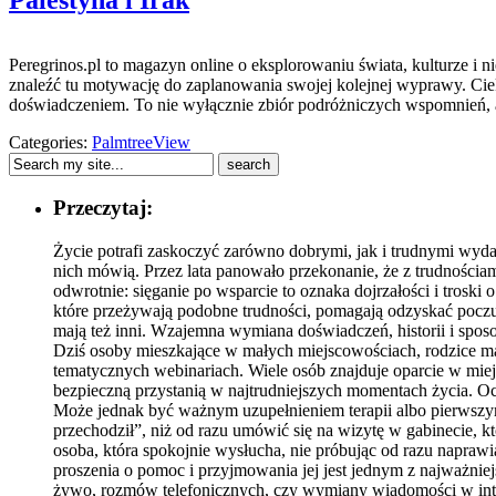
Peregrinos.pl to magazyn online o eksplorowaniu świata, kulturze i 
znaleźć tu motywację do zaplanowania swojej kolejnej wyprawy. Ciek
doświadczeniem. To nie wyłącznie zbiór podróżniczych wspomnień, 
Categories:
PalmtreeView
Przeczytaj:
Życie potrafi zaskoczyć zarówno dobrymi, jak i trudnymi wydar
nich mówią. Przez lata panowało przekonanie, że z trudnościam
odwrotnie: sięganie po wsparcie to oznaka dojrzałości i troski
które przeżywają podobne trudności, pomagają odzyskać poczuci
mają też inni. Wzajemna wymiana doświadczeń, historii i spos
Dziś osoby mieszkające w małych miejscowościach, rodzice mały
tematycznych webinariach. Wiele osób znajduje oparcie w mie
bezpieczną przystanią w najtrudniejszych momentach życia. O
Może jednak być ważnym uzupełnieniem terapii albo pierwszym k
przechodził”, niż od razu umówić się na wizytę w gabinecie, kt
osoba, która spokojnie wysłucha, nie próbując od razu naprawia
proszenia o pomoc i przyjmowania jej jest jednym z najważniej
żywo, rozmów telefonicznych, czy wymiany wiadomości w interne