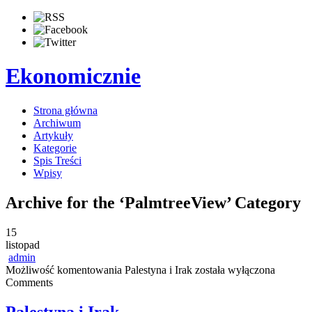
Ekonomicznie
Strona główna
Archiwum
Artykuły
Kategorie
Spis Treści
Wpisy
Archive for the ‘PalmtreeView’ Category
15
listopad
admin
Możliwość komentowania
Palestyna i Irak
została wyłączona
Comments
Palestyna i Irak