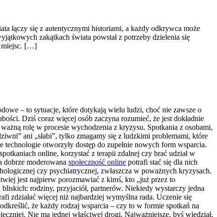
iata łączy się z autentycznymi historiami, a każdy odkrywca może
yjątkowych zakątkach świata powstał z potrzeby dzielenia się
 miejsc. […]
owe – to sytuacje, które dotykają wielu ludzi, choć nie zawsze o
abości. Dziś coraz więcej osób zaczyna rozumieć, że jest dokładnie
nią ważną rolę w procesie wychodzenia z kryzysu. Spotkania z osobami,
ziwni” ani „słabi”, tylko zmagamy się z ludzkimi problemami, które
ne technologie otworzyły dostęp do zupełnie nowych form wsparcia.
tkaniach online, korzystać z terapii zdalnej czy brać udział w
, a dobrze moderowana
społeczność online
potrafi stać się dla nich
chologicznej czy psychiatrycznej, zwłaszcza w poważnych kryzysach.
wiej jest najpierw porozmawiać z kimś, kto „już przez to
bliskich: rodziny, przyjaciół, partnerów. Niekiedy wystarczy jedna
afi zdziałać więcej niż najbardziej wymyślna rada. Uczenie się
dkreślić, że każdy rodzaj wsparcia – czy to w formie spotkań na
eczniej. Nie ma jednej właściwej drogi. Najważniejsze, byś wiedział,