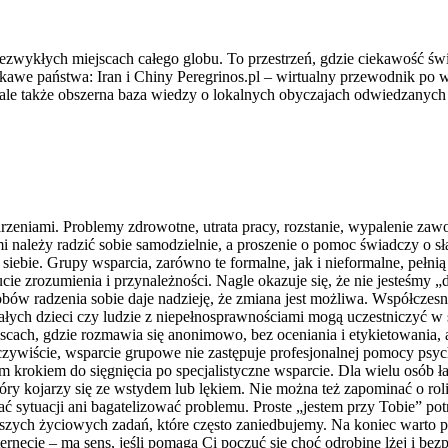
niezwykłych miejscach całego globu. To przestrzeń, gdzie ciekawość św
awe państwa: Iran i Chiny Peregrinos.pl – wirtualny przewodnik po w
ale także obszerna baza wiedzy o lokalnych obyczajach odwiedzanych
zeniami. Problemy zdrowotne, utrata pracy, rozstanie, wypalenie zawod
i należy radzić sobie samodzielnie, a proszenie o pomoc świadczy o sł
 o siebie. Grupy wsparcia, zarówno te formalne, jak i nieformalne, peł
e zrozumienia i przynależności. Nagle okazuje się, że nie jesteśmy „d
obów radzenia sobie daje nadzieję, że zmiana jest możliwa. Współczes
ch dzieci czy ludzie z niepełnosprawnościami mogą uczestniczyć w spo
jscach, gdzie rozmawia się anonimowo, bez oceniania i etykietowania
czywiście, wsparcie grupowe nie zastępuje profesjonalnej pomocy psy
rokiem do sięgnięcia po specjalistyczne wsparcie. Dla wielu osób łat
óry kojarzy się ze wstydem lub lękiem. Nie można też zapominać o roli 
ć sytuacji ani bagatelizować problemu. Proste „jestem przy Tobie” potr
szych życiowych zadań, które często zaniedbujemy. Na koniec warto po
cie – ma sens, jeśli pomaga Ci poczuć się choć odrobinę lżej i bezpi