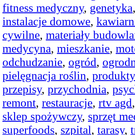
fitness medyczny
,
genetyka
instalacje domowe
,
kawiarn
cywilne
,
materiały budowla
medycyna
,
mieszkanie
,
mot
odchudzanie
,
ogród
,
ogrod
pielęgnacja roślin
,
produkt
przepisy
,
przychodnia
,
psyc
remont
,
restauracje
,
rtv agd
sklep spożywczy
,
sprzęt m
superfoods
,
szpital
,
tarasy
,